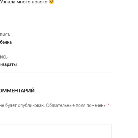
 Узнала много нового
ия
ПИСЬ
ебенка
ИСЬ
 извраты
ОММЕНТАРИЙ
не будет опубликован.
Обязательные поля помечены
*