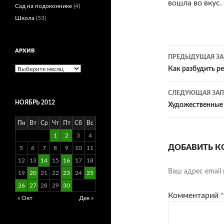
вошла во вкус.
Сад на подоконнике
(4)
Школа
(53)
Навигац
АРХИВ
ПРЕДЫДУЩАЯ ЗА
по
Архив
Как разбудить р
записям
СЛЕДУЮЩАЯ ЗАП
НОЯБРЬ 2012
Художественные
Пн
Вт
Ср
Чт
Пт
Сб
Вс
1
2
3
4
ДОБАВИТЬ К
5
6
7
8
9
10
11
12
13
14
15
16
17
18
Ваш адрес email 
19
20
21
22
23
24
25
26
27
28
29
30
Комментарий
*
« Окт
Дек »