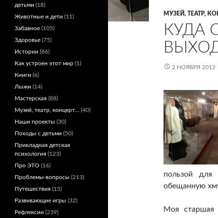
детьми
(18)
МУЗЕЙ, ТЕАТР, КОН
Животные и дети
(11)
КУДА 
Забавное
(105)
Здоровье
(75)
ВЫХО
Истории
(66)
Как устроен этот мир
(1)
2 НОЯБРЯ 2012
Книги
(6)
Лыжи
(14)
Мастерская
(88)
Музей, театр, концерт…
(40)
Наши проекты
(30)
Походы с детьми
(50)
Прикладная детская
психология
(123)
Про ЭТО
(16)
пользой для 
Проблемы-вопросы
(213)
обещанную хм
Путешествия
(15)
Развивающие игры
(32)
Моя старшая 
Рефлексии
(239)