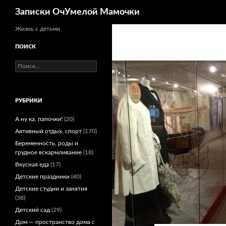
Поиск
Записки ОчУмелой Мамочки
Перейти
Жизнь с детьми
к
ПОИСК
содержимому
Найти:
РУБРИКИ
А ну ка, папочки!
(20)
Активный отдых, спорт
(170)
Беременность, роды и
грудное вскармливание
(18)
Вкусная еда
(17)
Детские праздники
(40)
Детские студии и занятия
(38)
Детский сад
(29)
Дом — пространство дома с