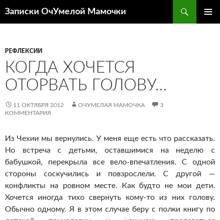
Перейти
Поиск
Записки ОчУмелой Мамочки
к
ОСНОВ
содержимому
МЕНЮ
РЕФЛЕКСИИ
КОГДА ХОЧЕТСЯ
ОТОРВАТЬ ГОЛОВУ…
11 ОКТЯБРЯ 2012
ОЧУМЕЛАЯ МАМОЧКА
3
КОММЕНТАРИЯ
Из Чехии мы вернулись. У меня еще есть что рассказать.
Но встреча с детьми, оставшимися на неделю с
бабушкой, перекрыла все вело-впечатления. С одной
стороны соскучились и повзрослели. С другой —
конфликты на ровном месте. Как будто не мои дети.
Хочется иногда тихо свернуть кому-то из них голову.
Обычно одному. Я в этом случае беру с полки книгу по