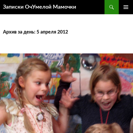
Перейти
Поиск
Записки ОчУмелой Мамочки
к
ОСНОВ
содержимому
МЕНЮ
Архив за день: 5 апреля 2012