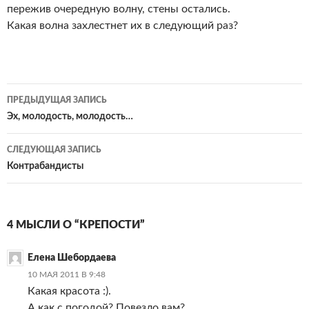
пережив очередную волну, стены остались.
Какая волна захлестнет их в следующий раз?
Навигация
ПРЕДЫДУЩАЯ ЗАПИСЬ
по
Эх, молодость, молодость…
записям
СЛЕДУЮЩАЯ ЗАПИСЬ
Контрабандисты
4 МЫСЛИ О “КРЕПОСТИ”
Елена Шебордаева
10 МАЯ 2011 В 9:48
Какая красота :).
А как с погодой? Повезло вам?