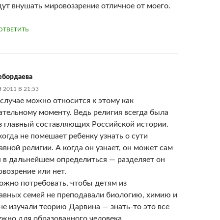
дут внушать мировоззрение отличное от моего.
ОТВЕТИТЬ
ебордаева
 2011 В 21:53
 случае можно относится к этому как
ательному моменту. Ведь религия всегда была
з главный составляющих Российской истории.
когда не помешает ребенку узнать о сути
авной религии. А когда он узнает, он может сам
я в дальнейшем определиться — разделяет он
овозрение или нет.
ожно потребовать, чтобы детям из
авных семей не преподавали биологию, химию и
 не изучали теорию Дарвина — знать-то это все
ужно для образованного человека.