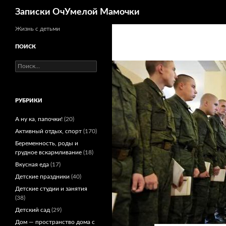
Поиск
Записки ОчУмелой Мамочки
Перейти
Жизнь с детьми
к
ПОИСК
содержимому
Найти:
РУБРИКИ
А ну ка, папочки!
(20)
Активный отдых, спорт
(170)
Беременность, роды и
грудное вскармливание
(18)
Вкусная еда
(17)
Детские праздники
(40)
Детские студии и занятия
(38)
Детский сад
(29)
Дом — пространство дома с