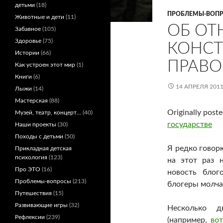
детьми
(18)
ПРОБЛЕМЫ-ВОП
Животные и дети
(11)
ОБ ОТ
Забавное
(105)
Здоровье
(75)
КОНСТ
Истории
(66)
ПРАВО
Как устроен этот мир
(1)
Книги
(6)
14 АПРЕЛЯ 201
Лыжи
(14)
Мастерская
(88)
Originally post
Музей, театр, концерт…
(40)
государстве
Наши проекты
(30)
Походы с детьми
(50)
Я редко говор
Прикладная детская
психология
(123)
на этот раз 
Про ЭТО
(16)
новость блог
Проблемы-вопросы
(213)
блогеры молчат
Путешествия
(15)
Развивающие игры
(32)
Несколько 
Рефлексии
(239)
(например,
во