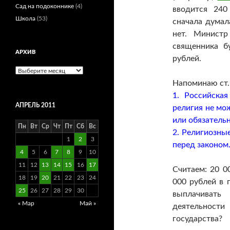
Сад на подоконнике
(4)
вводится 240
Школа
(53)
сначала думал
нет. Министр
священника б
АРХИВ
рублей.
Архив
Напоминаю ст.
1. Российска
АПРЕЛЬ 2011
религия не мо
или обязательн
Пн
Вт
Ср
Чт
Пт
Сб
Вс
2. Религиозны
1
2
3
перед законом
4
5
6
7
8
9
10
11
12
13
14
15
16
17
Считаем: 20 0
18
19
20
21
22
23
24
000 рублей в 
25
26
27
28
29
30
выплачивать
« Мар
Май »
деятельности
государства?