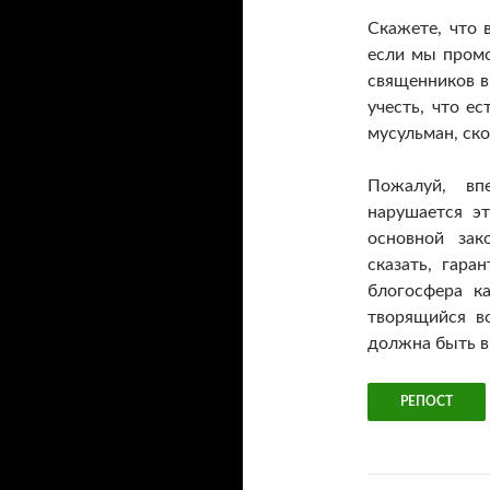
Скажете, что 
если мы промо
священников в 
учесть, что е
мусульман, ско
Пожалуй, вп
нарушается э
основной зак
сказать, гар
блогосфера к
творящийся в
должна быть в