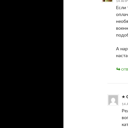
14 АПР
Если 
оплач
необя
военн
подоб
А нар
наста
ОТВ
14 
Ре
во
ка