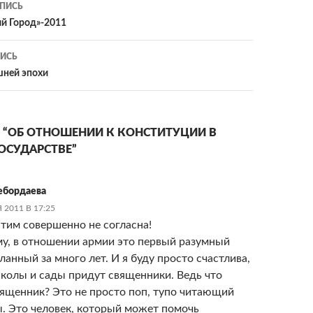
ия
ПИСЬ
й Город»-2011
ИСЬ
шней эпохи
О “ОБ ОТНОШЕНИИ К КОНСТИТУЦИИ В
ОСУДАРСТВЕ”
ебордаева
 2011 В 17:25
этим совершенно не согласна!
у, в отношении армии это первый разумный
ланный за много лет. И я буду просто счастлива,
школы и сады придут священники. Ведь что
вященник? Это не просто поп, тупо читающий
. Это человек, который может помочь