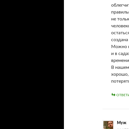
облегчит
правиль
не толь
человек
остатьс
создана 
Можно н
и в сада
времени
В нашем
хорошо, 
потерят
ОТВЕТ
Муж