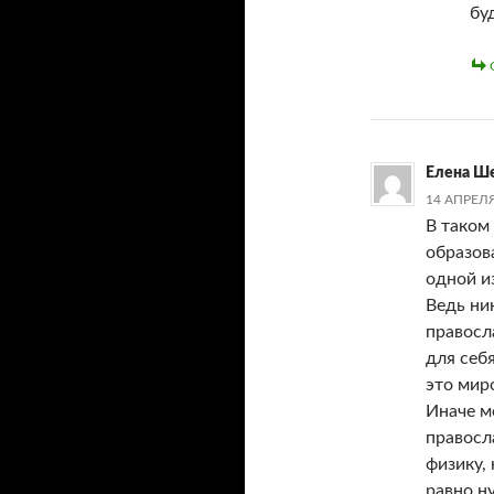
бу
Елена Ш
14 АПРЕЛЯ
В таком
образов
одной и
Ведь ни
правосл
для себ
это мир
Иначе м
правосл
физику,
равно н