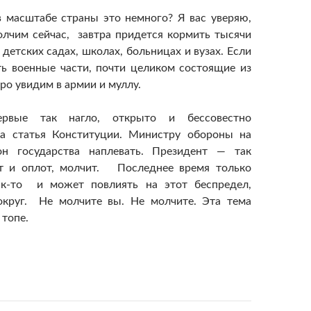
в масштабе страны это немного? Я вас уверяю,
лчим сейчас, завтра придется кормить тысячи
детских садах, школах, больницах и вузах. Если
сть военные части, почти целиком состоящие из
ро увидим в армии и муллу.
ервые так нагло, открыто и бессовестно
та статья Конституции. Министру обороны на
он государства наплевать. Президент — так
ант и оплот, молчит. Последнее время только
ак-то и может повлиять на этот беспредел,
округ. Не молчите вы. Не молчите. Эта тема
 топе.