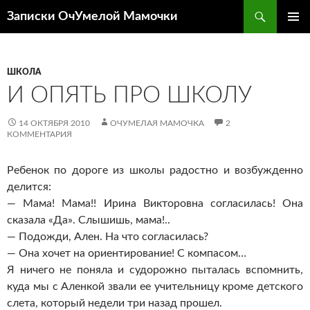
Перейти
Поиск
Записки ОчУмелой Мамочки
к
ОСНОВ
содержимому
МЕНЮ
ШКОЛА
И ОПЯТЬ ПРО ШКОЛУ
14 ОКТЯБРЯ 2010
ОЧУМЕЛАЯ МАМОЧКА
2
КОММЕНТАРИЯ
Ребенок по дороге из школы радостно и возбужденно
делится:
— Мама! Мама!! Ирина Викторовна согласилась! Она
сказала «Да». Слышишь, мама!..
— Подожди, Ален. На что согласилась?
— Она хочет на ориентирование! С компасом…
Я ничего не поняла и судорожно пыталась вспомнить,
куда мы с Аленкой звали ее учительницу кроме детского
слета, который недели три назад прошел.