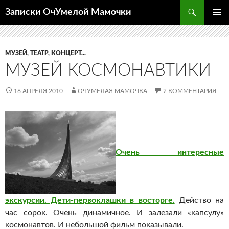
Перейти
Поиск
Записки ОчУмелой Мамочки
к
ОСНОВ
содержимому
МЕНЮ
МУЗЕЙ, ТЕАТР, КОНЦЕРТ...
МУЗЕЙ КОСМОНАВТИКИ
16 АПРЕЛЯ 2010
ОЧУМЕЛАЯ МАМОЧКА
2 КОММЕНТАРИЯ
Очень интересные
экскурсии. Дети-первоклашки в восторге.
Действо на
час сорок. Очень динамичное. И залезали «капсулу»
космонавтов. И небольшой фильм показывали.