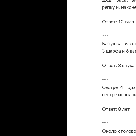
Дед, баба, в
репку и, након
Ответ: 12 глаз
***
Бабушка вязал
3 шарфа и 6 ва
Ответ: 3 внука
***
Сестре 4 года
сестре исполни
Ответ: 8 лет
***
Около столово