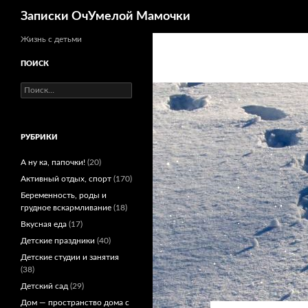
Поиск
Записки ОчУмелой Мамочки
Перейти
Жизнь с детьми
к
ПОИСК
содержимому
Найти:
РУБРИКИ
А ну ка, папочки!
(20)
Активный отдых, спорт
(170)
Беременность, роды и
грудное вскармливание
(18)
Вкусная еда
(17)
Детские праздники
(40)
Детские студии и занятия
(38)
Детский сад
(29)
Дом — пространство дома с