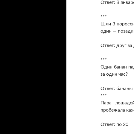
Ответ: В январ
***
Шли 3 поросен
один — позади 
Ответ: друг за
***
Один банан па
за один час?
Ответ: бананы 
***
Пара лошадей
пробежала ка
Ответ: по 20