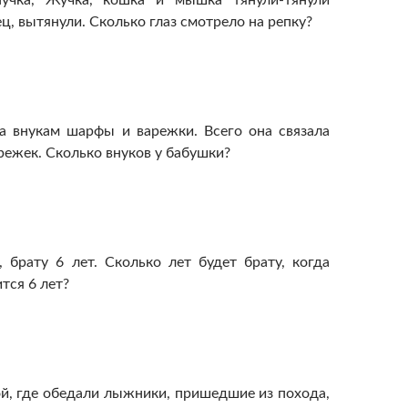
нучка, Жучка, кошка и мышка тянули-тянули
ец, вытянули. Сколько глаз смотрело на репку?
а внукам шарфы и варежки. Всего она связала
режек. Сколько внуков у бабушки?
, брату 6 лет. Сколько лет будет брату, когда
тся 6 лет?
й, где обедали лыжники, пришедшие из похода,