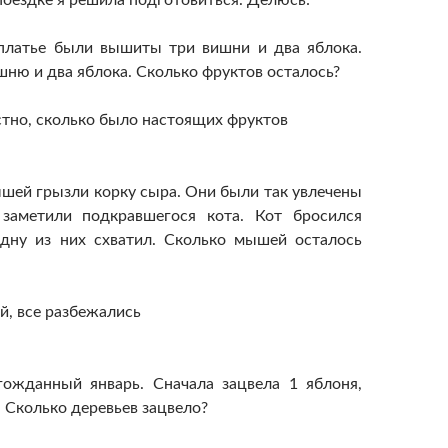
оездке я решила подготовиться. Делюсь:
латье были вышиты три вишни и два яблока.
шню и два яблока. Сколько фруктов осталось?
стно, сколько было настоящих фруктов
ышей грызли корку сыра. Они были так увлечены
 заметили подкравшегося кота. Кот бросился
дну из них схватил. Сколько мышей осталось
й, все разбежались
гожданный январь. Сначала зацвела 1 яблоня,
 Сколько деревьев зацвело?