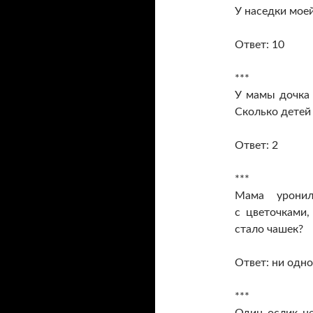
У наседки мое
Ответ: 10
***
У мамы дочка
Сколько детей
Ответ: 2
***
Мама урони
с цветочками,
стало чашек?
Ответ: ни одн
***