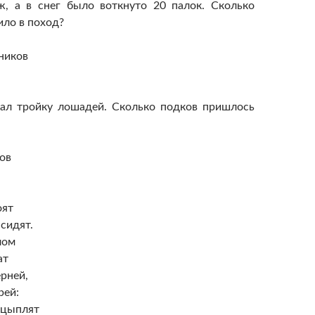
ж, а в снег было воткнуто 20 палок. Сколько
ло в поход?
ников
вал тройку лошадей. Сколько подков пришлось
ов
оят
 сидят.
лом
ат
рней,
рей:
 цыплят