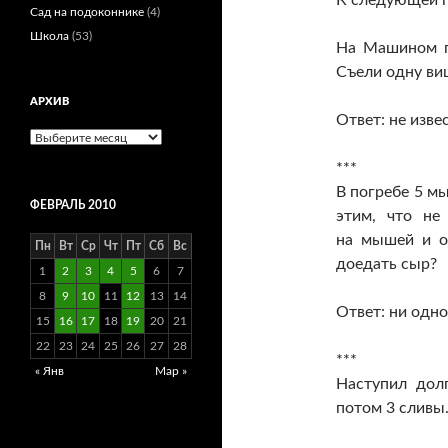
К следующей п
Сад на подоконнике
(4)
Школа
(53)
На Машином п
Съели одну ви
АРХИВ
Ответ: не изве
Архив
***
В погребе 5 м
ФЕВРАЛЬ 2010
этим, что не
на мышей и о
Пн
Вт
Ср
Чт
Пт
Сб
Вс
доедать сыр?
1
2
3
4
5
6
7
8
9
10
11
12
13
14
Ответ: ни одно
15
16
17
18
19
20
21
22
23
24
25
26
27
28
***
« Янв
Мар »
Наступил дол
потом 3 сливы.