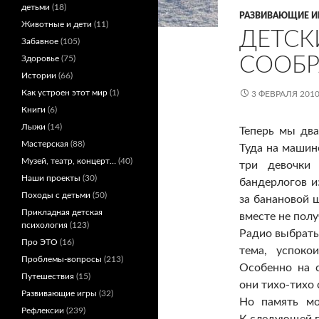
детьми
(18)
РАЗВИВАЮЩИЕ И
Животные и дети
(11)
ДЕТСК
Забавное
(105)
СООБР
Здоровье
(75)
Истории
(66)
Как устроен этот мир
(1)
3 ФЕВРАЛЯ 201
Книги
(6)
Лыжи
(14)
Теперь мы дв
Мастерская
(88)
Туда на машин
Музей, театр, концерт…
(40)
три девочки 
Наши проекты
(30)
бандерлогов из
Походы с детьми
(50)
за банановой 
Прикладная детская
вместе не пол
психология
(123)
Радио выбрать
Про ЭТО
(16)
тема, успоко
Проблемы-вопросы
(213)
Особенно на с
Путешествия
(15)
они тихо-тихо
Развивающие игры
(32)
Но память мо
Рефлексии
(239)