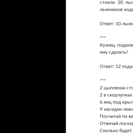
стояли 20 лы
лыжников ходи
Ответ: 10 лыж
***
Кузнец подко
ему сделать?
Ответ: 12 подк
***
2 цыпленка ст
2 в скорлупках
6 яиц под кры
У наседки леж
Посчитай по ве
Отвечай поско
Сколько будет