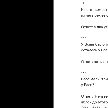
***
Как в комнат
из четырех ее 
Ответ: в два уг
***
У Вовы было 6
осталось у Во
Ответ: пять с 
***
Васе дали три
у Васи?
Ответ: Неизве
яблок до этого