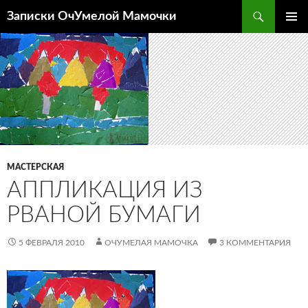
Перейти
Поиск
Записки ОчУмелой Мамочки
к
ОСНОВ
содержимому
МЕНЮ
МАСТЕРСКАЯ
АППЛИКАЦИЯ ИЗ
РВАНОЙ БУМАГИ
5 ФЕВРАЛЯ 2010
ОЧУМЕЛАЯ МАМОЧКА
3 КОММЕНТАРИЯ