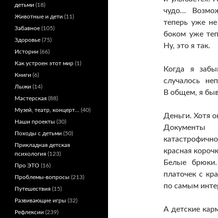
детьми
(18)
чудо… Возмо
Животные и дети
(11)
теперь уже не
Забавное
(105)
боком уже теп
Здоровье
(75)
Ну, это я так.
Истории
(66)
Как устроен этот мир
(1)
Когда я забы
Книги
(6)
случалось не
Лыжи
(14)
В общем, я быв
Мастерская
(88)
Музей, театр, концерт…
(40)
Деньги. Хотя 
Наши проекты
(30)
Документы 
Походы с детьми
(50)
катастрофично
Прикладная детская
красная корочк
психология
(123)
Белые брюки.
Про ЭТО
(16)
платочек с кр
Проблемы-вопросы
(213)
по самым инт
Путешествия
(15)
Развивающие игры
(32)
А детские ка
Рефлексии
(239)