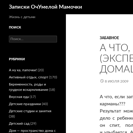
Поиск
Записки ОчУмелой Мамочки
Перейти
Жизнь с детьми
к
ПОИСК
содержимому
Найти:
ЗАБАВНОЕ
А ЧТО,
(ЭКСП
РУБРИКИ
ДОМА
А ну ка, папочки!
(20)
Активный отдых, спорт
(170)
8 ИЮЛЯ 2009
Беременность, роды и
грудное вскармливание
(18)
А что, если з
Вкусная еда
(17)
карманы???
Детские праздники
(40)
Результат мо
Детские студии и занятия
(38)
дело с ребенк
Детский сад
(29)
он спит, по
Дом — пространство дома с
и улыбается. А