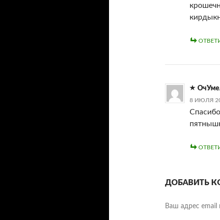
крошечн
кирдык
ОТВЕТ
ОчУме
8 ИЮЛЯ 20
Спасибо
пятнышк
ОТВЕТ
ДОБАВИТЬ К
Ваш адрес email 