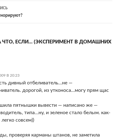
ИСЬ
гнорируют?
А ЧТО, ЕСЛИ… (ЭКСПЕРИМЕНТ В ДОМАШНИХ
09 В 20:23
есть дивный отбеливатель…не —
чиватель. дорогой, из утконоса…могу прям щас
решила пятнышки вывести — написано же —
водитель, типа…ну, и зеленое стало белым. как-
 легко совсем))
ды, проверяя карманы штанов, не заметила