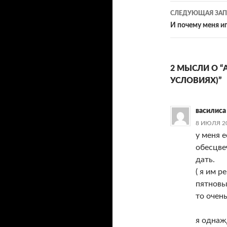
записям
СЛЕДУЮЩАЯ ЗАП
И почему меня и
2 МЫСЛИ О “
УСЛОВИЯХ)”
василиса
8 ИЮЛЯ 20
у меня 
обесцве
дать.
( я им 
пятновы
то очень
я однаж