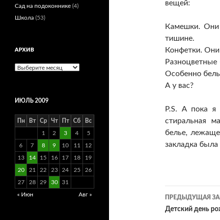
вещей:
Сад на подоконнике
(4)
Школа
(53)
Камешки. Они
тишине.
Конфетки. Они
АРХИВ
Разноцветные
Архив
Особенно белые
А у вас?
ИЮЛЬ 2009
P.S. А пока я
стиральная м
Пн
Вт
Ср
Чт
Пт
Сб
Вс
белье, лежаще
1
2
3
4
5
закладка была
6
7
8
9
10
11
12
13
14
15
16
17
18
19
20
21
22
23
24
25
26
27
28
29
30
31
Навигац
« Июн
Авг »
ПРЕДЫДУЩАЯ ЗА
по
Детский день р