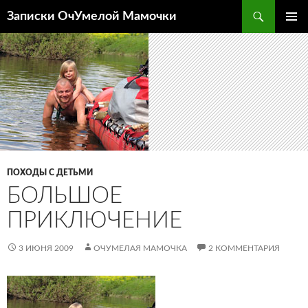
Перейти
Поиск
Записки ОчУмелой Мамочки
к
ОСНОВ
содержимому
МЕНЮ
ПОХОДЫ С ДЕТЬМИ
БОЛЬШОЕ
ПРИКЛЮЧЕНИЕ
3 ИЮНЯ 2009
ОЧУМЕЛАЯ МАМОЧКА
2 КОММЕНТАРИЯ