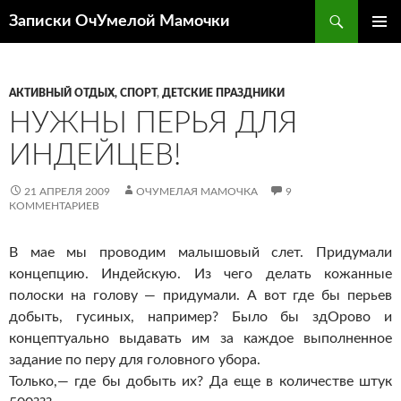
Перейти
Поиск
Записки ОчУмелой Мамочки
к
ОСНОВ
содержимому
МЕНЮ
АКТИВНЫЙ ОТДЫХ, СПОРТ
,
ДЕТСКИЕ ПРАЗДНИКИ
НУЖНЫ ПЕРЬЯ ДЛЯ
ИНДЕЙЦЕВ!
21 АПРЕЛЯ 2009
ОЧУМЕЛАЯ МАМОЧКА
9
КОММЕНТАРИЕВ
В мае мы проводим малышовый слет. Придумали
концепцию. Индейскую. Из чего делать кожанные
полоски на голову — придумали. А вот где бы перьев
добыть, гусиных, например? Было бы здОрово и
концептуально выдавать им за каждое выполненное
задание по перу для головного убора.
Только,— где бы добыть их? Да еще в количестве штук