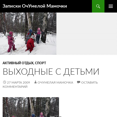
Перейти
Поиск
Записки ОчУмелой Мамочки
к
ОСНОВ
содержимому
МЕНЮ
АКТИВНЫЙ ОТДЫХ, СПОРТ
ВЫХОДНЫЕ С ДЕТЬМИ
27 МАРТА 2009
ОЧУМЕЛАЯ МАМОЧКА
ОСТАВИТЬ
КОММЕНТАРИЙ