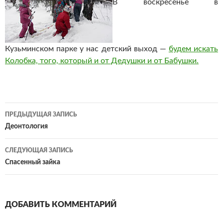
В воскресенье в
Кузьминском парке у нас детский выход —
будем искать
Колобка, того, который и от Дедушки и от Бабушки.
Навигация
ПРЕДЫДУЩАЯ ЗАПИСЬ
по
Деонтология
записям
СЛЕДУЮЩАЯ ЗАПИСЬ
Спасенный зайка
ДОБАВИТЬ КОММЕНТАРИЙ