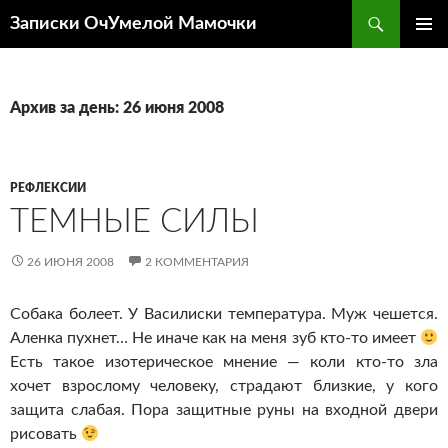
Перейти
Поиск
Записки ОчУмелой Мамочки
к
ОСНОВ
содержимому
МЕНЮ
Архив за день: 26 июня 2008
РЕФЛЕКСИИ
ТЕМНЫЕ СИЛЫ
26 ИЮНЯ 2008
2 КОММЕНТАРИЯ
Собака болеет. У Василиски температура. Муж чешется.
Аленка пухнет… Не иначе как на меня зуб кто-то имеет
Есть такое изотерическое мнение — коли кто-то зла
хочет взрослому человеку, страдают близкие, у кого
защита слабая. Пора защитные руны на входной двери
рисовать