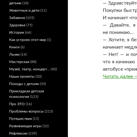
— Здравствуйт
детьми
(18)
Покупки быстр
Животные и дети
(11)
И начинает что
Забавное
(105)
— Давайте, я
Здоровье
(75)
не понимаю…
Истории
(66)
— Хотите, я б
Как устроен этот мир
(1)
начинает медл
Книги
(6)
— Нет! — и по
Лыжи
(14)
что я начинаю
Мастерская
(88)
автобусе «при
Музей, театр, концерт…
(40)
К
Читать далее
Наши проекты
(30)
Походы с детьми
(50)
Прикладная детская
психология
(123)
Про ЭТО
(16)
Проблемы-вопросы
(213)
Путешествия
(15)
Развивающие игры
(32)
Рефлексии
(239)