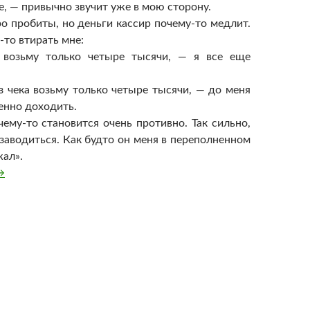
е, — привычно звучит уже в мою сторону.
о пробиты, но деньги кассир почему-то медлит.
-то втирать мне:
 возьму только четыре тысячи, — я все еще
ез чека возьму только четыре тысячи, — до меня
енно доходить.
чему-то становится очень противно. Так сильно,
 заводиться. Как будто он меня в переполненном
жал».
ак я уволила кассира
→