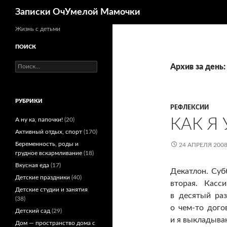
Поиск
Записки ОчУмелой Мамочки
Перейти
Жизнь с детьми
к
ПОИСК
содержимому
Найти:
Архив за день:
РУБРИКИ
РЕФЛЕКСИИ
КАК Я
А ну ка, папочки!
(20)
Активный отдых, спорт
(170)
Беременность, роды и
24 АПРЕЛЯ 200
грудное вскармливание
(18)
Вкусная еда
(17)
Декатлон. Суб
Детские праздники
(40)
вторая. Касс
Детские студии и занятия
в десятый раз
(38)
о чем-то дого
Детский сад
(29)
и я выкладыва
Дом — пространство дома с