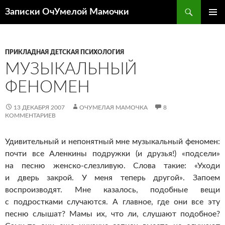
Перейти
Поиск
Записки ОчУмелой Мамочки
к
ОСНОВ
содержимому
МЕНЮ
ПРИКЛАДНАЯ ДЕТСКАЯ ПСИХОЛОГИЯ
МУЗЫКАЛЬНЫЙ
ФЕНОМЕН
13 ДЕКАБРЯ 2007
ОЧУМЕЛАЯ МАМОЧКА
8
КОММЕНТАРИЕВ
Удивительный и непонятный мне музыкальный феномен:
почти все Аленкины подружки (и друзья!) «подсели»
на песню женско-слезливую. Слова такие: «Уходи
и дверь закрой. У меня теперь другой». Запоем
воспроизводят. Мне казалось, подобные вещи
с подростками случаются. А главное, где они все эту
песню слышат? Мамы их, что ли, слушают подобное?