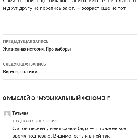
Сами-то они еще никакие записи вместе не слушают
и друг другу не переписывают, — возраст еще не тот.
Навигация
ПРЕДЫДУЩАЯ ЗАПИСЬ
по
Жизненная история. Про выборы
записям
СЛЕДУЮЩАЯ ЗАПИСЬ
Вирусы, палочки…
8 МЫСЛЕЙ О “МУЗЫКАЛЬНЫЙ ФЕНОМЕН”
Татьяна
13 ДЕКАБРЯ 2007 В 13:32
С этой песней у меня самой беда — я тоже ее все
время подпеваю. Видимо, есть и в ней так