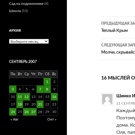
Сад на подоконнике
(4)
Школа
(53)
Навигац
ПРЕДЫДУЩАЯ ЗА
по
Теплый Крым
АРХИВ
записям
Архив
СЛЕДУЮЩАЯ ЗАП
Молчи, скрывайс
СЕНТЯБРЬ 2007
Пн
Вт
Ср
Чт
Пт
Сб
Вс
16 МЫСЛЕЙ О 
1
2
3
4
5
6
7
8
9
Шимко И
10
11
12
13
14
15
16
21 СЕНТЯБ
17
18
19
20
21
22
23
Каждый 
24
25
26
27
28
29
30
Поэтому
« Авг
Окт »
дома. К
Оля, пап