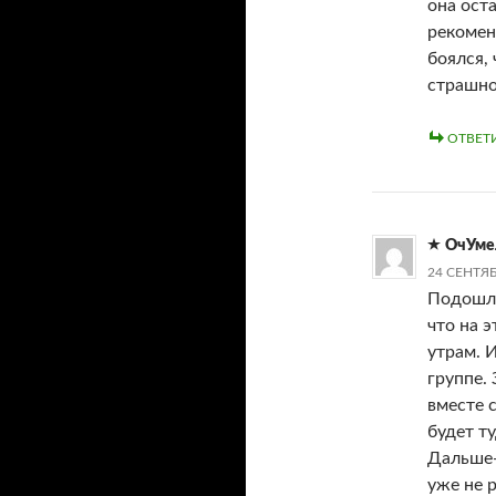
она ост
рекомен
боялся, 
страшно
ОТВЕТ
ОчУме
24 СЕНТЯБ
Подошла
что на 
утрам. И
группе.
вместе 
будет ту
Дальше-
уже не 