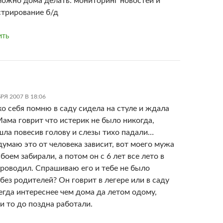
можно дома делать: мониторинг новостей и
трирование б/д
ИТЬ
РЯ 2007 В 18:06
ко себя помню в саду сидела на стуле и ждала
ама говрит что истерик не было никогда,
шла повесив голову и слезы тихо падали…
думаю это от человека зависит, вот моего мужа
 боем забирали, а потом он с 6 лет все лето в
проводил. Спрашиваю его и тебе не было
без родителей? Он говрит в легере или в саду
егда интереснее чем дома да летом одому,
и то до поздна работали.