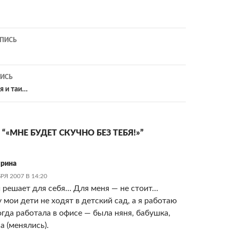
ия
ПИСЬ
ИСЬ
я и таи…
“«МНЕ БУДЕТ СКУЧНО БЕЗ ТЕБЯ!»”
рина
РЯ 2007 В 14:20
решает для себя… Для меня — не стоит…
 мои дети не ходят в детский сад, а я работаю
огда работала в офисе — была няня, бабушка,
а (менялись).