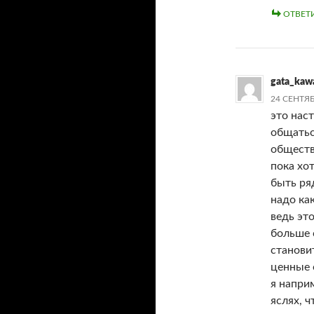
ОТВЕТ
gata_kaw
24 СЕНТЯБ
это нас
общатьс
обществ
пока хо
быть ря
надо ка
ведь эт
больше 
станови
ценные 
я напри
яслях, ч