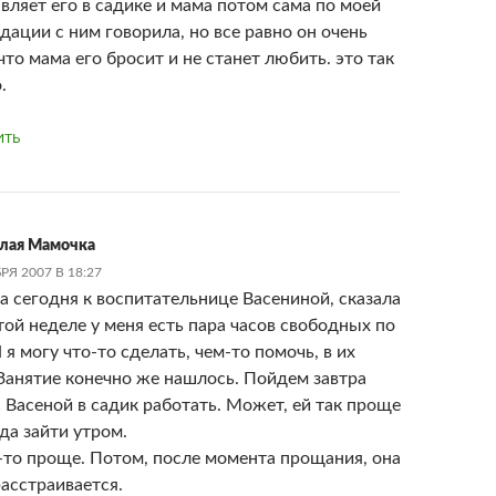
авляет его в садике и мама потом сама по моей
дации с ним говорила, но все равно он очень
что мама его бросит и не станет любить. это так
.
ИТЬ
лая Мамочка
РЯ 2007 В 18:27
 сегодня к воспитательнице Васениной, сказала
этой неделе у меня есть пара часов свободных по
 я могу что-то сделать, чем-то помочь, в их
 Занятие конечно же нашлось. Пойдем завтра
с Васеной в садик работать. Может, ей так проще
да зайти утром.
то проще. Потом, после момента прощания, она
расстраивается.