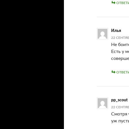
ОТВЕТ
Илья
22 СЕНТЯБ
Не боит
Есть у 
соверше
ОТВЕТ
pp_scout
22 СЕНТЯБ
Смотря 
уж пуст