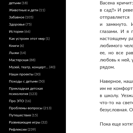
Васена кричит
детьми
(18)
в сад!!» И ре
Животные и дети
(11)
отправляется
Забавное
(105)
и замкнуто. 
Здоровье
(75)
глазами. И я 
Истории
(66)
настоящему ра
Как устроен этот мир
(1)
любимого чел
Книги
(6)
ее, но все р
Лыжи
(14)
любовь к ней, 
Мастерская
(88)
рядом.
Музей, театр, концерт…
(40)
Наши проекты
(30)
Наверное, наш
Походы с детьми
(50)
им не комфорт
Прикладная детская
психология
(123)
в школу. Уезж
Про ЭТО
(16)
что-то на све
Проблемы-вопросы
(213)
безусловная. О
Путешествия
(15)
Развивающие игры
(32)
Пока еще хотя
Рефлексии
(239)