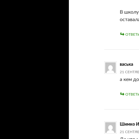
В школу
оставал
ОТВЕТ
васька
21 СЕНТЯБ
а кем д
ОТВЕТ
Шимко И
21 СЕНТЯБ