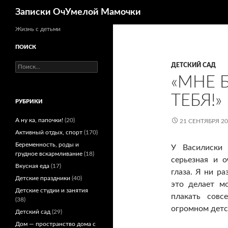
Поиск
Записки ОчУмелой Мамочки
Перейти
Жизнь с детьми
к
ПОИСК
содержимому
Найти:
ДЕТСКИЙ САД
«МНЕ 
ТЕБЯ!»
РУБРИКИ
А ну ка, папочки!
(20)
21 СЕНТЯБРЯ 2
Активный отдых, спорт
(170)
Беременность, роды и
У Василиски 
грудное вскармливание
(18)
серьезная и 
Вкусная еда
(17)
глаза. Я ни ра
Детские праздники
(40)
это делает м
Детские студии и занятия
плакать совс
(38)
огромном детс
Детский сад
(29)
Дом — пространство дома с