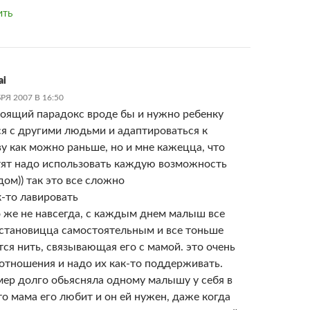
ИТЬ
ai
РЯ 2007 В 16:50
тоящий парадокс вроде бы и нужно ребенку
я с другими людьми и адаптироваться к
у как можно раньше, но и мне кажецца, что
тят надо использовать каждую возможность
дом)) так это все сложно
к-то лавировать
о же не навсегда, с каждым днем малыш все
становицца самостоятельным и все тоньше
тся нить, связывающая его с мамой. это очень
отношения и надо их как-то поддерживать.
мер долго обьясняла одному малышу у себя в
то мама его любит и он ей нужен, даже когда