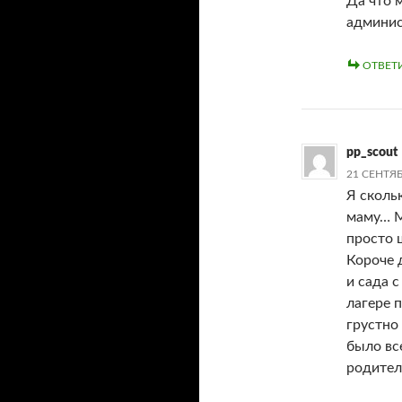
Да что 
админис
ОТВЕТ
pp_scout
21 СЕНТЯБ
Я сколь
маму… М
просто 
Короче 
и сада с
лагере 
грустно 
было вс
родител