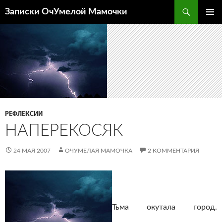
Перейти
Поиск
Записки ОчУмелой Мамочки
к
ОСНОВ
содержимому
МЕНЮ
РЕФЛЕКСИИ
НАПЕРЕКОСЯК
24 МАЯ 2007
ОЧУМЕЛАЯ МАМОЧКА
2 КОММЕНТАРИЯ
Тьма окутала город.