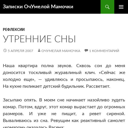
Перейти
Поиск
Записки ОчУмелой Мамочки
к
ОСНОВ
содержимому
МЕНЮ
РЕФЛЕКСИИ
УТРЕННИЕ СНЫ
5 АПРЕЛЯ 2007
ОЧУМЕЛАЯ МАМОЧКА
1 КОММЕНТАРИЙ
Наша квартира полна звуков. Сквозь сон до меня
доносится тоскливый журавлиный клич. «Сейчас же
холодно еще», — удивляюсь и просыпаюсь, наконец.
На кухне пиликает детский будильник. Рассветает.
Засыпаю опять. В моем сне начинает назойливо зудеть
комар. Потом, вдруг, этот комар вырастает до огромных
размеров. И уже не пищит, а ревет сиреной.
Вываливаюсь из сна. Ревущим как реактивный самолет
«комаром» оказалась Васена: