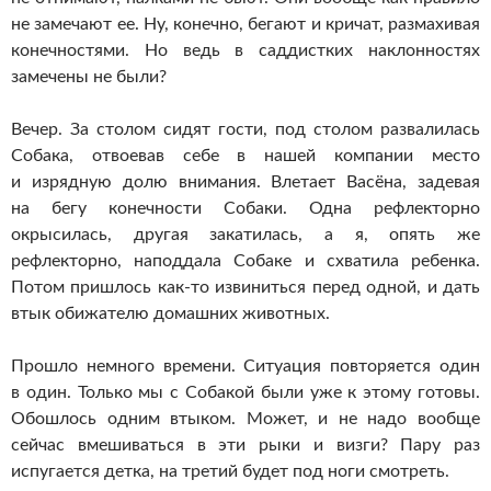
не замечают ее. Ну, конечно, бегают и кричат, размахивая
конечностями. Но ведь в саддистких наклонностях
замечены не были?
Вечер. За столом сидят гости, под столом развалилась
Собака, отвоевав себе в нашей компании место
и изрядную долю внимания. Влетает Васёна, задевая
на бегу конечности Собаки. Одна рефлекторно
окрысилась, другая закатилась, а я, опять же
рефлекторно, наподдала Собаке и схватила ребенка.
Потом пришлось как-то извиниться перед одной, и дать
втык обижателю домашних животных.
Прошло немного времени. Ситуация повторяется один
в один. Только мы с Собакой были уже к этому готовы.
Обошлось одним втыком. Может, и не надо вообще
сейчас вмешиваться в эти рыки и визги? Пару раз
испугается детка, на третий будет под ноги смотреть.