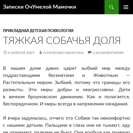
Перейти
Поиск
Записки ОчУмелой Мамочки
к
ОСНОВ
содержимому
МЕНЮ
ПРИКЛАДНАЯ ДЕТСКАЯ ПСИХОЛОГИЯ
ТЯЖКАЯ СОБАЧЬЯ ДОЛЯ
9 АПРЕЛЯ 2007
ОЧУМЕЛАЯ МАМОЧКА
2 КОММЕНТАРИЯ
В нашем доме давно царит зыбкий мир между
подрастающими бесенятами и Животным —
Растительным миром. Зыбкий, потому что границы его
размыты. Эти миры добры и неагрессивны. Дети
в вечном броуновском движении. Как и полагается,
беспорядочном. И миры всегда в напряжении ожидания.
Я вчера задумалась, отчего это Собаке так некомфортно
с нашими детьми. Пальцами в глаза они не тыкают, еду
не отнимают, палками не бьют. Они вообще как правило