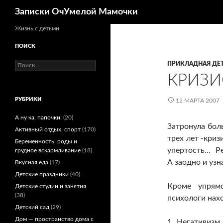
Поиск
Записки ОчУмелой Мамочки
Перейти
Жизнь с детьми
к
ПОИСК
содержимому
Найти:
ПРИКЛАДНАЯ ДЕ
КРИЗИ
РУБРИКИ
12 МАРТА 2007
А ну ка, папочки!
(20)
Затронула бол
Активный отдых, спорт
(170)
трех лет -криз
Беременность, роды и
упертость… Р
грудное вскармливание
(18)
А заодно и узн
Вкусная еда
(17)
Детские праздники
(40)
Кроме упрямс
Детские студии и занятия
(38)
психологи нах
Детский сад
(29)
Дом — пространство дома с
1. Негативизм