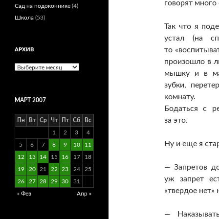
говорят много 
Сад на подоконнике
(4)
Школа
(53)
Так что я под
устал (на сп
то «воспитыва
АРХИВ
произошло в л
Архив
мышку и в ма
зубки, перет
комнату.
МАРТ 2007
Бодаться с р
за это.
Пн
Вт
Ср
Чт
Пт
Сб
Вс
1
2
3
4
Ну и еще я ст
5
6
7
8
9
10
11
12
13
14
15
16
17
18
— Запретов д
19
20
21
22
23
24
25
уж запрет ес
26
27
28
29
30
31
«твердое нет» н
« Фев
Апр »
— Наказывать