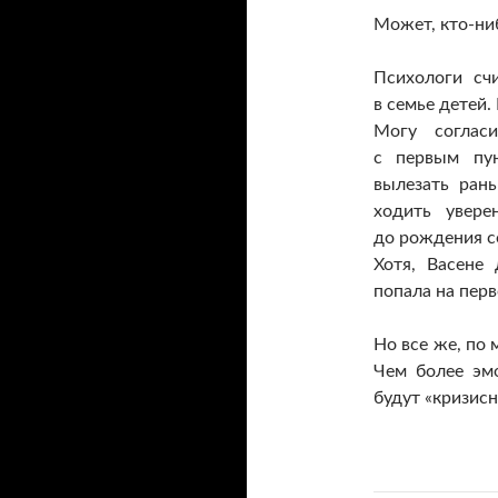
Может, кто-ни
Психологи сч
в семье детей.
Могу согласи
с первым пун
вылезать ран
ходить увере
до рождения се
Хотя, Васене
попала на перв
Но все же, по
Чем более эм
будут «кризис