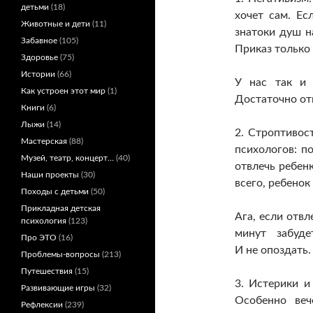
детьми
(18)
хочет сам. Ес
Животные и дети
(11)
знатоки душ н
Забавное
(105)
Приказ только
Здоровье
(75)
Истории
(66)
У нас так и 
Как устроен этот мир
(1)
Достаточно отв
Книги
(6)
Лыжи
(14)
2. Строптивост
Мастерская
(88)
психологов: п
Музей, театр, концерт…
(40)
отвлечь ребенк
Наши проекты
(30)
всего, ребенок
Походы с детьми
(50)
Прикладная детская
Ага, если отвл
психология
(123)
минут забуде
Про ЭТО
(16)
И не опоздать
Проблемы-вопросы
(213)
Путешествия
(15)
3. Истерики и
Развивающие игры
(32)
Особенно веч
Рефлексии
(239)