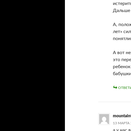
истерит
Дальше 
А, полож
лет» си
понятли
А вот н
это пер
ребенок 
бабушки
ОТВЕТ
mountain
13 МАРТА 
а у нас 