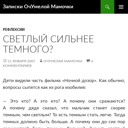
Перейти
Поиск
Записки ОчУмелой Мамочки
к
ОСНОВ
содержимому
МЕНЮ
РЕФЛЕКСИИ
СВЕТЛЫЙ СИЛЬНЕЕ
ТЕМНОГО?
11 ЯНВАРЯ 2007
ОЧУМЕЛАЯ МАМОЧКА
6
КОММЕНТАРИЕВ
Дети видели часть фильма «Ночной дозор». Как обычно,
вопросы сыпятся как из рога изобилия:
— Это кто? А это кто? А почему они сражаются?
А почему дядя сказал, что мальчик станет скорее
темным, чем светлым? То есть темным стать легче. Тогда
темных должно быть больше. А почему они до сих пор