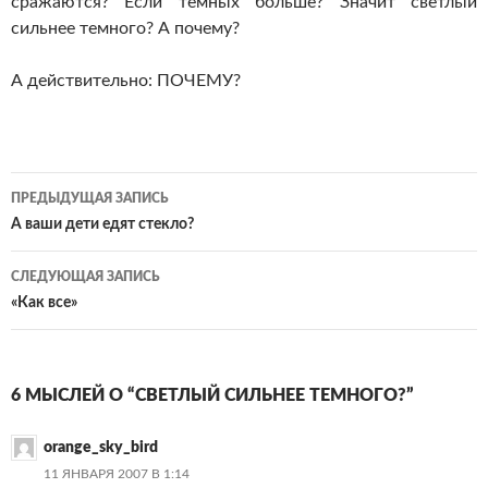
сражаются? Если темных больше? Значит светлый
сильнее темного? А почему?
А действительно: ПОЧЕМУ?
Навигация
ПРЕДЫДУЩАЯ ЗАПИСЬ
по
А ваши дети едят стекло?
записям
СЛЕДУЮЩАЯ ЗАПИСЬ
«Как все»
6 МЫСЛЕЙ О “СВЕТЛЫЙ СИЛЬНЕЕ ТЕМНОГО?”
orange_sky_bird
11 ЯНВАРЯ 2007 В 1:14