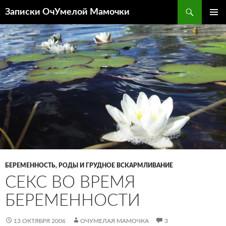
Перейти
Поиск
Записки ОчУмелой Мамочки
к
ОСНОВ
содержимому
МЕНЮ
БЕРЕМЕННОСТЬ, РОДЫ И ГРУДНОЕ ВСКАРМЛИВАНИЕ
СЕКС ВО ВРЕМЯ
БЕРЕМЕННОСТИ
13 ОКТЯБРЯ 2006
ОЧУМЕЛАЯ МАМОЧКА
3