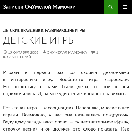
Перейти
Поиск
Записки ОчУмелой Мамочки
к
ОСНОВ
содержимому
МЕНЮ
ДЕТСКИЕ ПРАЗДНИКИ
,
РАЗВИВАЮЩИЕ ИГРЫ
ДЕТСКИЕ ИГРЫ
15 ОКТЯБРЯ 2006
ОЧУМЕЛАЯ МАМОЧКА
1
КОММЕНТАРИЙ
Играли в первый раз со своими девчонками
в интересную игру.
Вообще-то
игра «взрослая».
Но поскольку с нами были дети, то они к ней
подключились. И, на мое удивление, вполне справились.
Есть такая игра — «ассоциации». Наверняка, многие в нее
играли. Возможно, у вас она называлась
по-другому
.
Ведущему загадывают слово — существительное (фразу,
строчку песни), и он должен это слово показать. Как