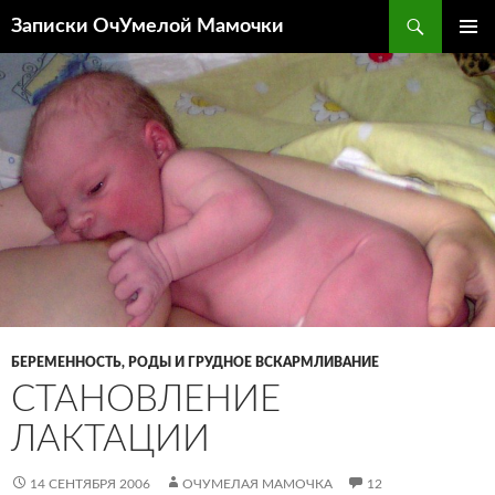
Перейти
Поиск
Записки ОчУмелой Мамочки
к
ОСНОВ
содержимому
МЕНЮ
БЕРЕМЕННОСТЬ, РОДЫ И ГРУДНОЕ ВСКАРМЛИВАНИЕ
СТАНОВЛЕНИЕ
ЛАКТАЦИИ
14 СЕНТЯБРЯ 2006
ОЧУМЕЛАЯ МАМОЧКА
12