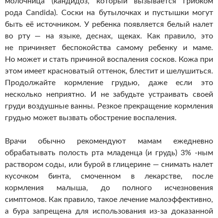
молочница (кандидоз, который вызывается грибком
рода Candida). Соски на бутылочках и пустышки могут
быть её источником. У ребенка появляется белый налет
во рту — на языке, деснах, щеках. Как правило, это
не причиняет беспокойства самому ребенку и маме.
Но может и стать причиной воспаления сосков. Кожа при
этом имеет красноватый оттенок, блестит и шелушиться.
Продолжайте кормление грудью, даже если это
несколько неприятно. И не забудьте устраивать своей
груди воздушные ванны. Резкое прекращение кормления
грудью может вызвать обострение воспаления.
Врачи обычно рекомендуют мамам ежедневно
обрабатывать полость рта младенца (и грудь) 3% -ным
раствором соды, или бурой в глицерине — снимать налет
кусочком бинта, смоченном в лекарстве, после
кормления малыша, до полного исчезновения
симптомов. Как правило, такое лечение малоэффективно,
а бура запрещена для использования
из-за
доказанной