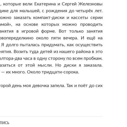
, которые вели Екатерина и Сергей Железновы
дике для малышей, с рождения до четырёх лет.
жно заказать компакт-диски и кассеты серии
мой», на основе которых можно проводить
анятия в игровой форме. Вот только занятия
овопеределкино около пяти вечера. И ещё на
. Я долго пыталась придумать, как осуществить
нятия. Возить туда детей из нашего района в это
олтора-два часа в одну сторону по всем пробкам.
азаться от этой мысли. Но диски я заказала.
, — их много. Около тридцати-сорока.
второй день моя девочка запела. Так и поёт до сих
ия
ПИСЬ