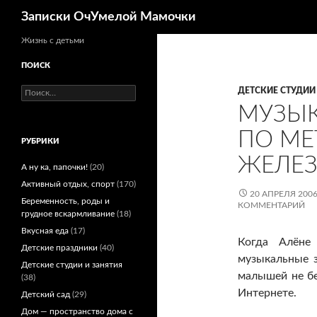
Поиск
Записки ОчУмелой Мамочки
Перейти
Жизнь с детьми
к
ПОИСК
содержимому
Найти:
ДЕТСКИЕ СТУДИИ
МУЗЫК
ПО МЕ
РУБРИКИ
ЖЕЛЕ
А ну ка, папочки!
(20)
Активный отдых, спорт
(170)
20 АПРЕЛЯ 200
Беременность, роды и
КОММЕНТАРИЙ
грудное вскармливание
(18)
Вкусная еда
(17)
Когда Алёне
Детские праздники
(40)
музыкальные 
Детские студии и занятия
малышей не бер
(38)
Интернете.
Детский сад
(29)
Дом — пространство дома с