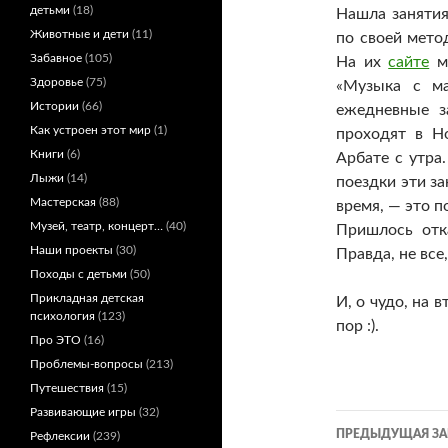
детьми
(18)
Нашла занятия
Животные и дети
(11)
по своей мето
Забавное
(105)
На их
сайте
мо
Здоровье
(75)
«Музыка с ма
Истории
(66)
ежедневные з
Как устроен этот мир
(1)
проходят в Н
Книги
(6)
Арбате с утра
Лыжи
(14)
поездки эти за
Мастерская
(88)
время, — это п
Музей, театр, концерт…
(40)
Пришлось отк
Наши проекты
(30)
Правда, не все
Походы с детьми
(50)
Прикладная детская
И, о чудо, на 
психология
(123)
пор :).
Про ЭТО
(16)
Проблемы-вопросы
(213)
Путешествия
(15)
Развивающие игры
(32)
Навигац
ПРЕДЫДУЩАЯ ЗА
Рефлексии
(239)