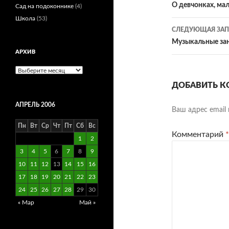
по
О девчонках, ма
Сад на подоконнике
(4)
Школа
(53)
записям
СЛЕДУЮЩАЯ ЗАП
Музыкальные за
АРХИВ
Архив
ДОБАВИТЬ К
АПРЕЛЬ 2006
Ваш адрес email 
Пн
Вт
Ср
Чт
Пт
Сб
Вс
Комментарий
*
1
2
3
4
5
6
7
8
9
10
11
12
13
14
15
16
17
18
19
20
21
22
23
24
25
26
27
28
29
30
« Мар
Май »